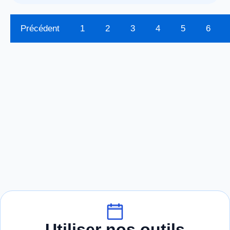
Précédent
1
2
3
4
5
6
Utiliser nos outils