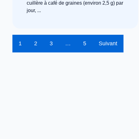
cuillère à café de graines (environ 2,5 g) par
jour, ...
1
2
3
…
5
Suivant