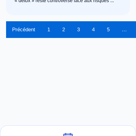
« détox » reste controversé face aux risques ...
Précédent
1
2
3
4
5
…