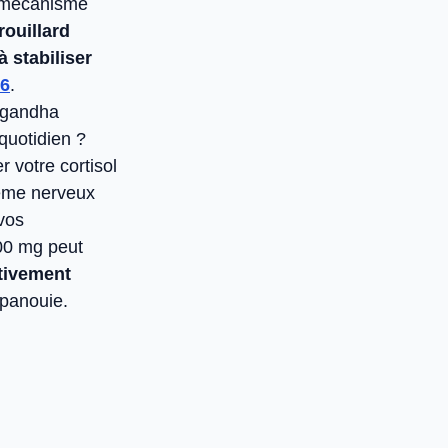
 mécanisme
rouillard
à stabiliser
6
.
wagandha
quotidien ?
r votre cortisol
tème nerveux
 vos
00 mg peut
itivement
épanouie.