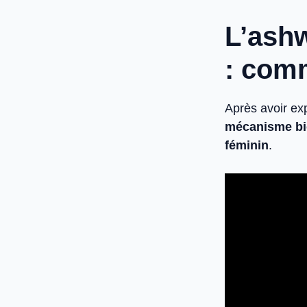
L’ash
: com
Après avoir exp
mécanisme bio
féminin
.