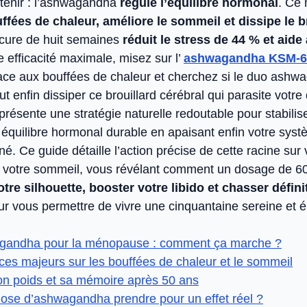
etenir : l’ashwagandha
régule l’équilibre hormonal
. Ce
ffées de chaleur, améliore le sommeil et dissipe le b
 cure de huit semaines
réduit le stress de 44 % et aide 
e efficacité maximale, misez sur l’
ashwagandha KSM-6
ace aux bouffées de chaleur et cherchez si le duo ash
enfin dissiper ce brouillard cérébral qui parasite votre 
présente une stratégie naturelle redoutable pour stabilise
n équilibre hormonal durable en apaisant enfin votre sys
. Ce guide détaille l’action précise de cette racine sur
 votre sommeil, vous révélant comment un dosage de 6
tre silhouette, booster votre libido et chasser défin
r vous permettre de vivre une cinquantaine sereine et 
gandha pour la ménopause : comment ça marche ?
ces majeurs sur les bouffées de chaleur et le sommeil
on poids et sa mémoire après 50 ans
dose d’ashwagandha prendre pour un effet réel ?