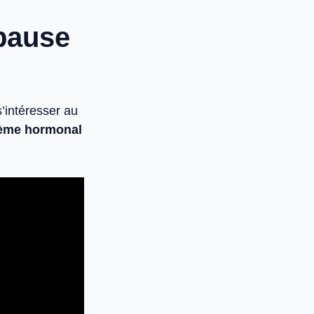
pause
s’intéresser au
tème hormonal