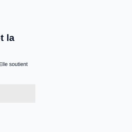
t la
Elle soutient