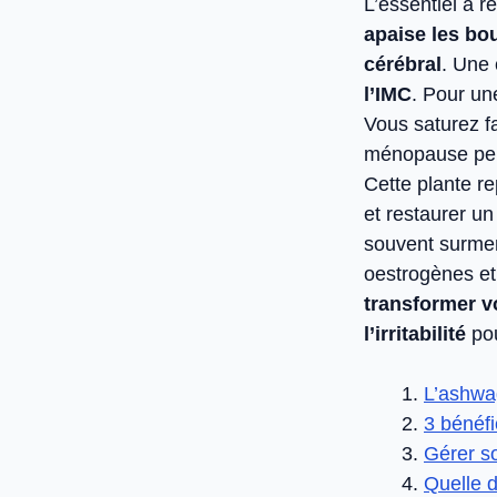
L’essentiel à r
apaise les bou
cérébral
. Une
l’IMC
. Pour un
Vous saturez f
ménopause peut 
Cette plante re
et restaurer u
souvent surmené
oestrogènes et
transformer vo
l’irritabilité
pou
L’ashwa
3 bénéfi
Gérer s
Quelle 