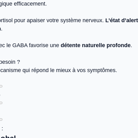
gique efficacement.
cortisol pour apaiser votre système nerveux.
L’état d’ale
n
.
ec le GABA favorise une
détente naturelle profonde
.
 besoin ?
mécanisme qui répond le mieux à vos symptômes.
0
 :