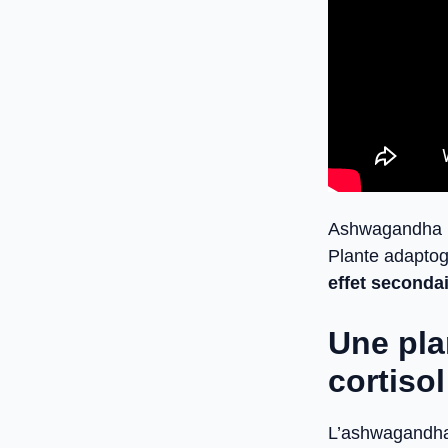
Ashwagandha (
Plante adaptog
effet seconda
Une pla
cortisol
L’ashwagandha 