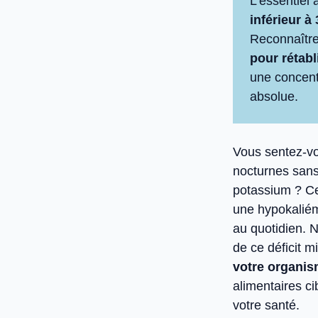
L’essentiel 
inférieur à
Reconnaître
pour rétabl
une concent
absolue.
Vous sentez-vo
nocturnes sans
potassium ? Ce
une hypokaliém
au quotidien. N
de ce déficit m
votre organism
alimentaires c
votre santé.