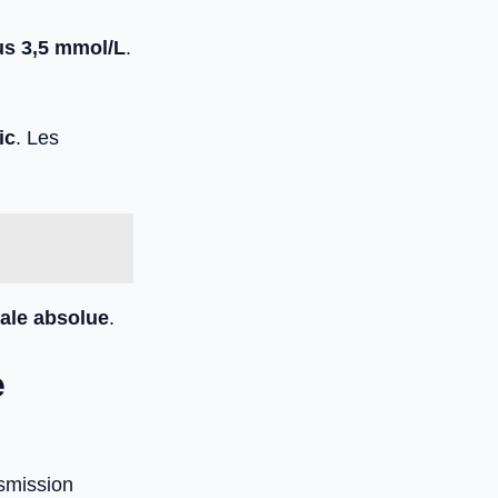
us 3,5 mmol/L
.
ic
. Les
tale absolue
.
e
nsmission