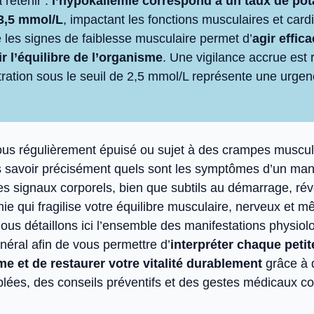
à retenir :
l’hypokaliémie correspond à un taux de po
 3,5 mmol/L
, impactant les fonctions musculaires et card
 les signes de faiblesse musculaire permet d’
agir effic
ir l’équilibre de l’organisme
. Une vigilance accrue est 
ration sous le seuil de 2,5 mmol/L représente une urgenc
us régulièrement épuisé ou sujet à des crampes muscul
 savoir précisément quels sont les symptômes d’un ma
s signaux corporels, bien que subtils au démarrage, rév
ie qui fragilise votre équilibre musculaire, nerveux et 
ous détaillons ici l’ensemble des manifestations physiol
inéral afin de vous permettre d’
interpréter chaque petit
e et de restaurer votre vitalité durablement
grâce à 
iblées, des conseils préventifs et des gestes médicaux c