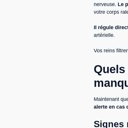
nerveuse.
Le p
votre corps rale
Il régule dir
artérielle.
Vos reins filtre
Quels
manqu
Maintenant qu
alerte en cas
Signes 