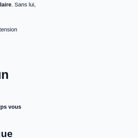
laire
. Sans lui,
 tension
un
rps vous
que