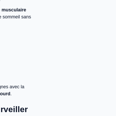
e musculaire
re sommeil sans
gnes avec la
lourd
.
rveiller