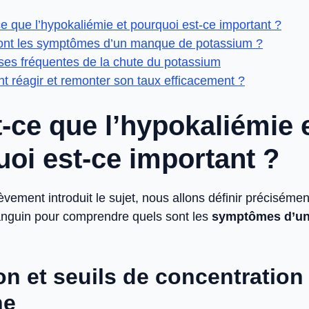
e que l’hypokaliémie et pourquoi est-ce important ?
ont les symptômes d’un manque de potassium ?
ses fréquentes de la chute du potassium
 réagir et remonter son taux efficacement ?
-ce que l’hypokaliémie 
oi est-ce important ?
èvement introduit le sujet, nous allons définir précisémen
anguin pour comprendre quels sont les
symptômes d’u
ion et seuils de concentration
ne