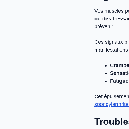
Vos muscles pe
ou des tressa
prévenir.
Ces signaux p
manifestations 
Crampe
Sensati
Fatigue
Cet épuisement
spondylarthrite
Troubles