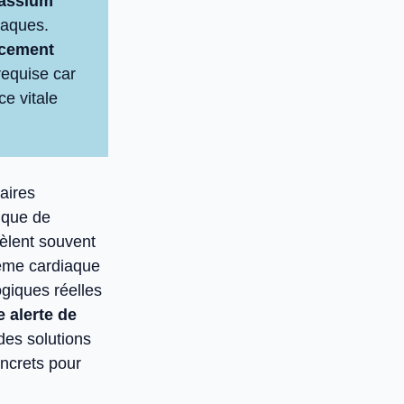
tassium
iaques.
acement
requise car
e vitale
aires
nque de
èlent souvent
même cardiaque
ogiques réelles
e alerte de
des solutions
oncrets pour