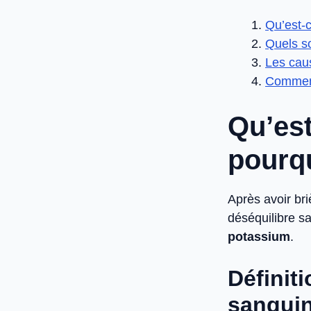
Qu’est-c
Quels s
Les cau
Comment
Qu’est
pourqu
Après avoir bri
déséquilibre s
potassium
.
Définit
sangui