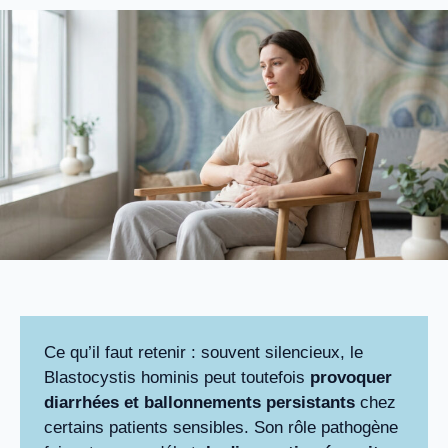
Ce qu’il faut retenir : souvent silencieux, le
Blastocystis hominis peut toutefois
provoquer
diarrhées et ballonnements persistants
chez
certains patients sensibles. Son rôle pathogène