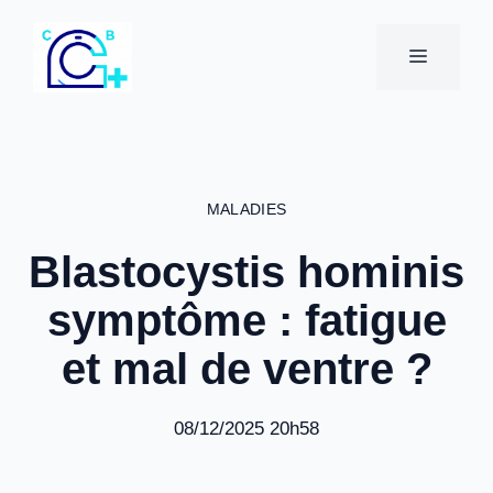
Aller
au
MENU
contenu
MALADIES
Blastocystis hominis
symptôme : fatigue
et mal de ventre ?
08/12/2025 20h58