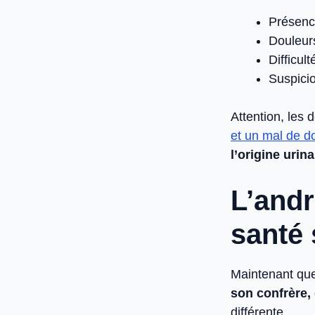
Présenc
Douleurs
Difficul
Suspicio
Attention, les 
et un mal de d
l’origine urin
L’andr
santé s
Maintenant que 
son confrère,
différente.