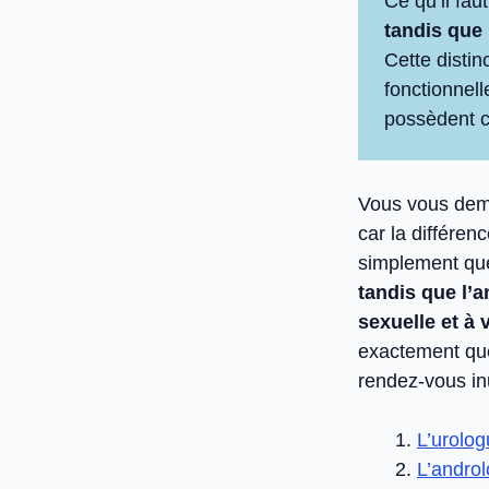
Ce qu’il faut
tandis que 
Cette distin
fonctionnel
possèdent c
Vous vous dem
car la différe
simplement q
tandis que l’
sexuelle et à
exactement que
rendez-vous inu
L’urolog
L’androl