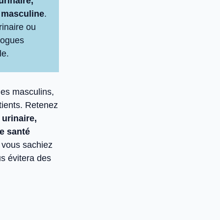
urinaire,
té masculine
.
inaire ou
ologues
le.
es masculins,
tients. Retenez
 urinaire,
e santé
e vous sachiez
s évitera des