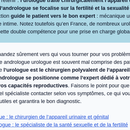
 retenir :
l’urologue traite chirurgicalement l’appareil 
l’andrologue se focalise sur la fertilité et la sexuali
ction
guide le patient vers le bon expert
: mécanique ur
le intime. Notez toutefois qu’en France, de nombreux ur
ette double compétence pour une prise en charge globa
andez sûrement vers qui vous tourner pour vos problèm
nce andrologue urologue est souvent mal comprise des pa
ue
l’urologue est le chirurgien polyvalent de l’appareil
andrologue se positionne comme l’expert dédié à votr
 vos capacités reproductives
. Faisons le point pour qu
l spécialiste contacter selon vos symptômes, ce qui vou
tiles et garantira le bon diagnostic.
ue : le chirurgien de l’appareil urinaire et génital
ogue : le spécialiste de la santé sexuelle et de la fertilité