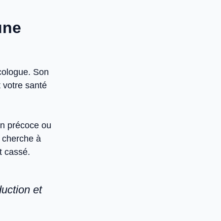
une
cologue. Son
t votre santé
ion précoce ou
Il cherche à
t cassé.
uction et