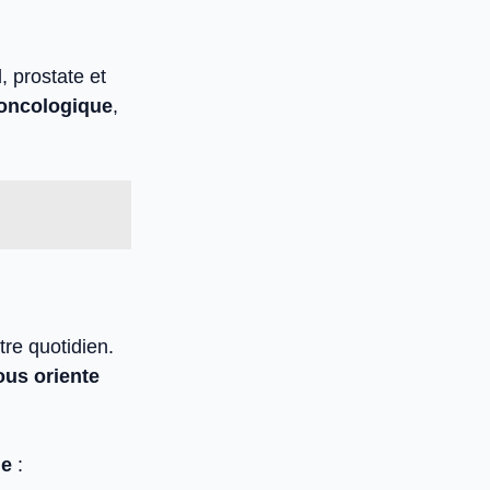
, prostate et
 oncologique
,
re quotidien.
ous oriente
ue
: