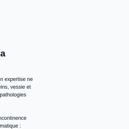
la
on expertise ne
reins, vessie et
 pathologies
incontinence
gmatique :