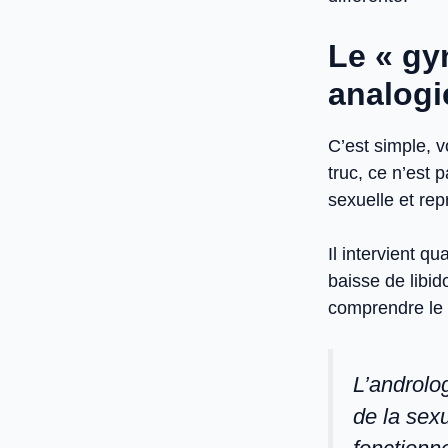
Le « gy
analogi
C’est simple, 
truc, ce n’est 
sexuelle et rep
Il intervient q
baisse de libid
comprendre le «
L’androlo
de la sex