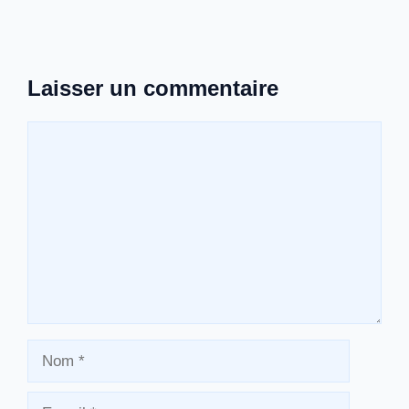
Laisser un commentaire
Commentaire
Nom
E-