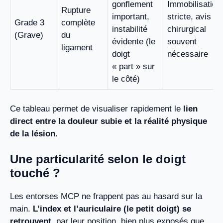
gonflement
Immobilisation
Rupture
important,
stricte, avis
Grade 3
complète
instabilité
chirurgical
(Grave)
du
évidente (le
souvent
ligament
doigt
nécessaire
« part » sur
le côté)
Ce tableau permet de visualiser rapidement le
lien
direct entre la douleur subie et la réalité physique
de la lésion
.
Une particularité selon le doigt
touché ?
Les entorses MCP ne frappent pas au hasard sur la
main.
L’index et l’auriculaire (le petit doigt) se
retrouvent
, par leur position, bien plus exposés que