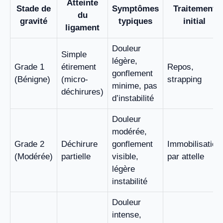
Atteinte
Stade de
Symptômes
Traitement
du
gravité
typiques
initial
ligament
Douleur
Simple
légère,
Grade 1
étirement
Repos,
gonflement
(Bénigne)
(micro-
strapping
minime, pas
déchirures)
d’instabilité
Douleur
modérée,
Grade 2
Déchirure
gonflement
Immobilisation
(Modérée)
partielle
visible,
par attelle
légère
instabilité
Douleur
intense,